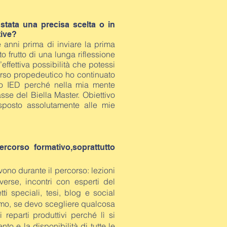
 stata una precisa scelta o in
tive?
 anni prima di inviare la prima
 frutto di una lunga riflessione
effettiva possibilità che potessi
orso propedeutico ho continuato
lo IED perché nella mia mente
sse del Biella Master. Obiettivo
isposto assolutamente alle mie
ercorso formativo,soprattutto
evono durante il percorso: lezioni
erse, incontri con esperti del
i speciali, tesi, blog e social
imo, se devo scegliere qualcosa
 reparti produttivi perché lì si
o e la disponibilità di tutte le