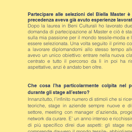
Partecipare alle selezioni del Biella Master è
precedenza aveva già avuto esperienze lavora
Dopo la laurea in Beni Culturali ho lavorato due
domanda di partecipazione al Master e ciò è stato
sulla mia passione per il mondo tessile-moda e l’
essere selezionata. Una volta seguito il primo c
a lavorare diplomandomi allo stesso tempo al
avevo un unico obiettivo: entrare nella nuova cla
centrato e tutto il percorso da lì in poi ha r
aspettative, anzi è andato ben oltre.
Che cosa l’ha particolarmente colpita nel p
durante gli stage all’estero?
Innanzitutto, l’infinito numero di stimoli che si ric
teoriche, stage in aziende sempre nuove e div
settore, meeting con manager d’azienda, progett
network da curare. E’ un anno intenso e ricchiss
di più specifico direi due aspetti: gli stage nei
comprende davvero il mondo tessile- abbigliament