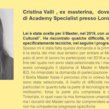
Cristina Valli , ex masterina, dov
di Academy Specialist presso Loro
Lei è stata scelta per il Master, nel 2019, con 
Culturali”. Ha riscontrato qualche difficoltà, i
spe
cificatamente tecniche, nel seguire i prog
Spesso mi è stata fatta questa domanda e la pri
è la storia dei miei due tentativi per entrare al M
paio di anni di lavoro ho partecipato nel 2018 a 
fine del quale non sono stata selezionata tra i m
avere conseguito il diploma di Master in Mart
IED, ho rimandato la domanda di partecipazione 
il Biella Master fosse il percorso che io volevo f
sono stata selezionata. A livello di difficoltà n
particolari in quanto tutta la parte di tecnologia 
moltissimo, forse la parte più complessa è 
Tintoriale, in quel caso la mia formazione umanist
ma i docenti del Master sanno far comprendere 
non ha competenze pregresse specifiche.