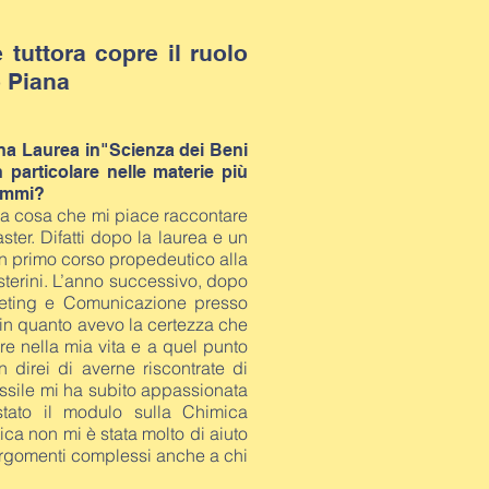
e tuttora copre
il ruolo
 Piana
una Laurea in​"Scienza dei Beni
n particolare nelle materie più
rammi?
ma cosa che mi piace raccontare
aster. Difatti dopo la laurea e un
un primo corso propedeutico alla
asterini. L’anno successivo, dopo
keting e Comunicazione presso
in quanto avevo la certezza che
are nella mia vita e a quel punto
on direi di averne riscontrate di
tessile mi ha subito appassionata
stato il modulo sulla Chimica
ica non mi è stata molto di aiuto
argomenti complessi anche a chi