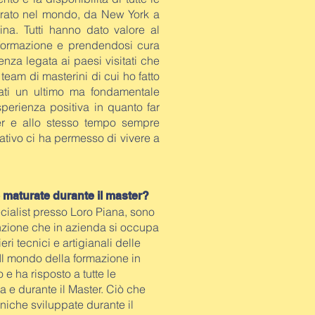
trato nel mondo, da New York a
na. Tutti hanno dato valore al
 formazione e prendendosi cura
enza legata ai paesi visitati che
 team di masterini di cui ho fatto
tati un ultimo ma fondamentale
sperienza positiva in quanto far
er e allo stesso tempo sempre
rmativo ci ha permesso di vivere a
e maturate durante il master?
ialist presso Loro Piana, sono
nzione che in azienda si occupa
ri tecnici e artigianali delle
a. Il mondo della formazione in
e ha risposto a tutte le
a e durante il Master. Ciò che
niche sviluppate durante il