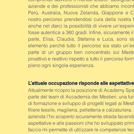
aziende e dei professionisti che abbiamo incon
Perù, Australia, Nuova Zelanda, Giappone e Ci
nostro percorso prendendosi cura della nostra
anche nel darci la possibilità di vivere un’esperi
fosse autentica a 360 gradi. Infine, sicuramente il
parte, Elisa, Claudia, Stefania e Luca, sono s
elemento perché tutto il percorso sia stato un’e
parte di un gruppo ben concentrato sul Mast
proattivo e reattivo rispetto a tutto il percorso fo
pieno ogni singola esperienza.
L’attuale occupazione risponde alle aspettativ
Attualmente ricopro la posizione di Academy Spec
parte del team di Accademia dei Mestieri, una fu
di formazione e sviluppo di progetti legati ai Mestie
filiere tessile, maglieria, pelletteria e calzaturier
azienda l’ho scoperto sicuramente strada facendo 
aspettative e alle passioni che ho sviluppato prim
faccio mi permette di utilizzare le competenze tec