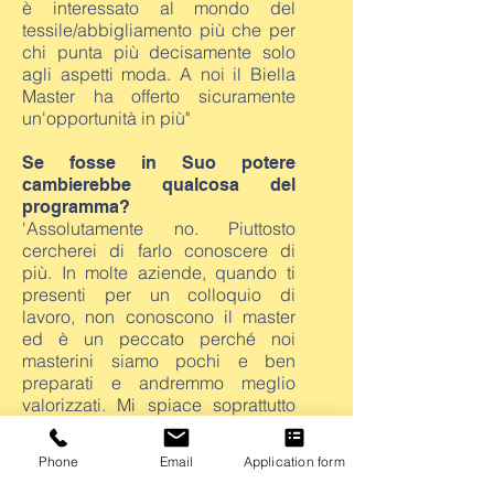
è interessato al mondo del
tessile/abbigliamento più che per
chi punta più decisamente solo
agli aspetti moda. A noi il Biella
Master ha offerto sicuramente
un'opportunità in più"
Se fosse in Suo potere
cambierebbe qualcosa del
programma?
'Assolutamente no. Piuttosto
cercherei di farlo conoscere di
più. In molte aziende, quando ti
presenti per un colloquio di
lavoro, non conoscono il master
ed è un peccato perché noi
masterini siamo pochi e ben
preparati e andremmo meglio
valorizzati. Mi spiace soprattutto
per chi impiega tempo e risorse
per la formazione. Se però riesci
Phone
Email
Application form
ad avere un colloquio di lavoro, la
tua formazione emerge ed è una