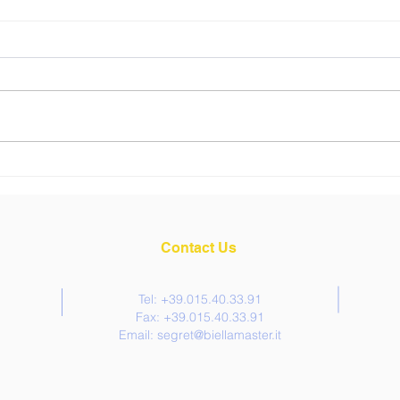
News
Intervista a: Elisabetta
Gabri Brunello SpA
Contact Us
Tel: +39.015.40.33.91
Fax: +39.015.40.33.91
Email:
segret@biellamaster.it