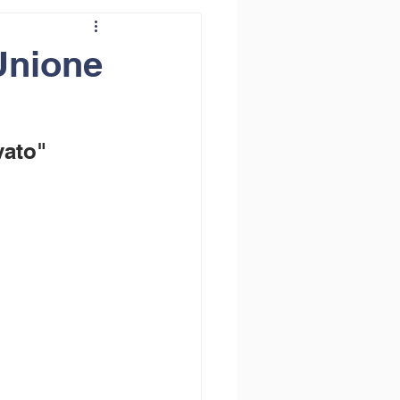
Unione
vato"