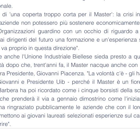
onale. 
di 'una coperta troppo corta per il Master': la crisi in
 aziende non potessero più sostenere economicamente l'
rganizzazioni guardino con un occhio di riguardo a 
 ai dirigenti del futuro una formazione e un'esperienza s
va proprio in questa direzione". 
anche l'Unione Industriale Biellese sieda presto a que
tà dopo che, trent'anni fa, il Master nacque anche con 
ora Presidente, Giovanni Piacenza. "La volontà c'è - gli h
Giovanni e Presidente Uib - perché il Master è un fiore 
 Barbera ha poi ricordato come i cinque borsisti della sc
 che prenderà il via a gennaio dimostrino come l'iniziat
d ha ringraziato pubblicamente le aziende che con il lor
rmettono ai giovani laureati selezionati esperienze sul ca
ire".