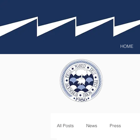
HOME
All Posts
News
Press