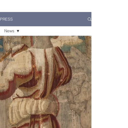
PRESS
News
All Posts
News
Press