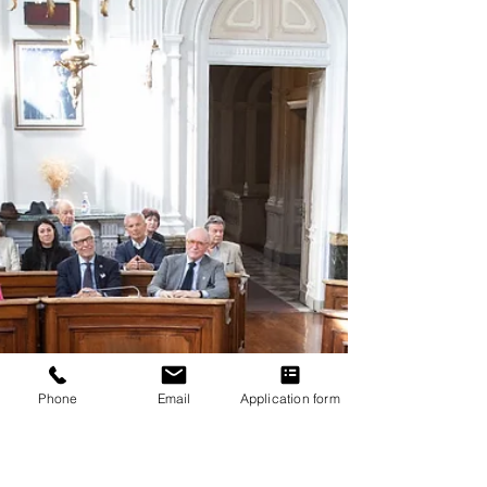
Master
“Abbiamo superato le perplessità iniziali
degli imprenditori, che guardavano con
diffidenza l’ingresso di “estranei” nelle loro
aziende....
Phone
Email
Application form