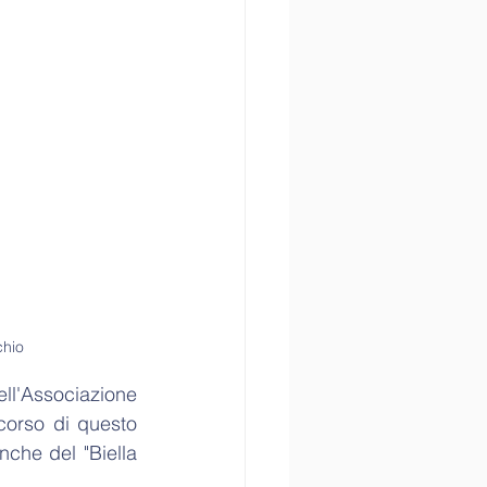
chio
ll'Associazione 
corso di questo 
he del "Biella 