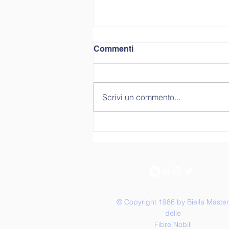
Commenti
Scrivi un commento...
Intervista a: Elisabetta
Gabri Brunello SpA
© Copyright 1986 by Biella Master
delle
Fibre Nobili