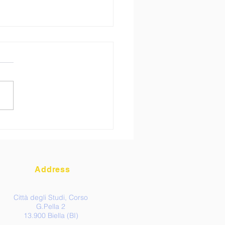
RVISTA a Laura Ros
di Schneider Group
Address
Città degli Studi, Corso
G.Pella 2
13.900 Biella (BI)