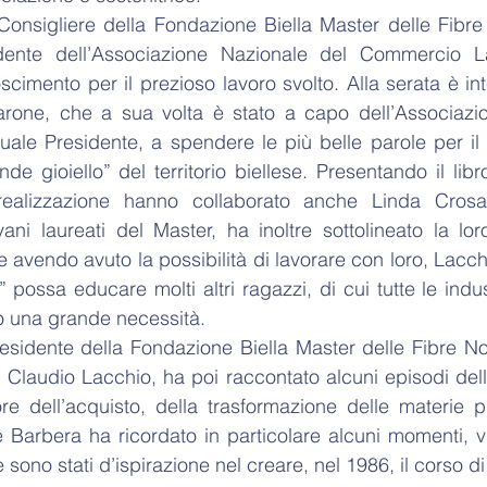
onsigliere della Fondazione Biella Master delle Fibre 
dente dell’Associazione Nazionale del Commercio La
cimento per il prezioso lavoro svolto. Alla serata è in
rarone, che a sua volta è stato a capo dell’Associazio
uale Presidente, a spendere le più belle parole per il “
de gioiello” del territorio biellese. Presentando il libr
i realizzazione hanno collaborato anche Linda Cros
ni laureati del Master, ha inoltre sottolineato la lor
 avendo avuto la possibilità di lavorare con loro, Lacch
” possa educare molti altri ragazzi, di cui tutte le indus
 una grande necessità.
sidente della Fondazione Biella Master delle Fibre Nobil
 Claudio Lacchio, ha poi raccontato alcuni episodi della
re dell’acquisto, della trasformazione delle materie p
te Barbera ha ricordato in particolare alcuni momenti, v
sono stati d’ispirazione nel creare, nel 1986, il corso d