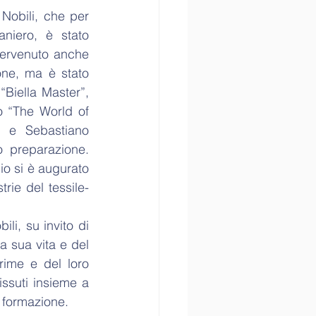
Nobili, che per 
niero, è stato 
tervenuto anche 
ne, ma è stato 
Biella Master”, 
o “The World of 
a e Sebastiano 
o preparazione. 
io si è augurato 
trie del tessile-
i, su invito di 
 sua vita e del 
rime e del loro 
issuti insieme a 
i formazione.