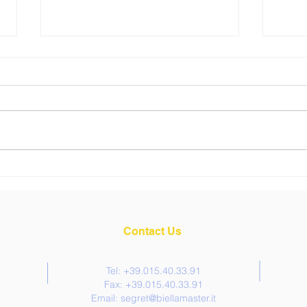
Newsletter Gennaio 2025
INTE
CEO 
Contact Us
Tel: +39.015.40.33.91
Fax: +39.015.40.33.91
Email:
segret@biellamaster.it