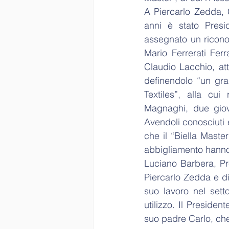
A Piercarlo Zedda, C
anni è stato Presi
assegnato un riconos
Mario Ferrerati Fer
Claudio Lacchio, att
definendolo “un gran
Textiles”, alla cu
Magnaghi, due giova
Avendoli conosciuti e
che il “Biella Master
abbigliamento hanno
Luciano Barbera, Pre
Piercarlo Zedda e di
suo lavoro nel setto
utilizzo. Il Presiden
suo padre Carlo, che 