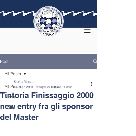
Post
All Posts
Biella Master
All Posts
14 mar 2018
Tempo di lettura: 1 min
Tintoria Finissaggio 2000
News
new entry fra gli sponsor
Press
del Master